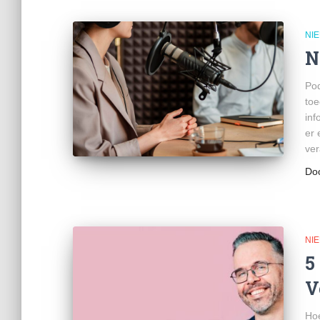
NI
N
Pod
toe
inf
er 
ve
Do
NI
5
V
Hoe