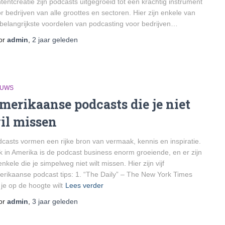
tentcreatie zijn podcasts uitgegroeid tot een krachtig instrument
r bedrijven van alle groottes en sectoren. Hier zijn enkele van
belangrijkste voordelen van podcasting voor bedrijven…
or
admin
,
2 jaar
geleden
EUWS
merikaanse podcasts die je niet
il missen
casts vormen een rijke bron van vermaak, kennis en inspiratie.
 in Amerika is de podcast business enorm groeiende, en er zijn
enkele die je simpelweg niet wilt missen. Hier zijn vijf
rikaanse podcast tips: 1. “The Daily” – The New York Times
 je op de hoogte wilt
Lees verder
or
admin
,
3 jaar
geleden