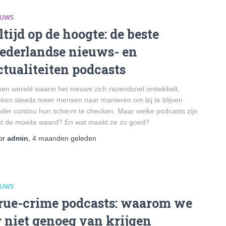
EUWS
ltijd op de hoogte: de beste
ederlandse nieuws- en
ctualiteiten podcasts
een wereld waarin het nieuws zich razendsnel ontwikkelt,
ken steeds meer mensen naar manieren om bij te blijven
der continu hun scherm te checken. Maar welke podcasts zijn
t de moeite waard? En wat maakt ze zo goed?
or
admin
,
4 maanden
geleden
EUWS
rue-crime podcasts: waarom we
r niet genoeg van krijgen