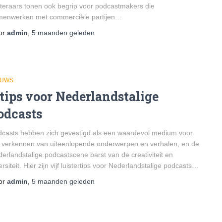
steraars tonen ook begrip voor podcastmakers die
menwerken met commerciële partijen…
or
admin
,
5 maanden
geleden
EUWS
 tips voor Nederlandstalige
odcasts
casts hebben zich gevestigd als een waardevol medium voor
 verkennen van uiteenlopende onderwerpen en verhalen, en de
erlandstalige podcastscene barst van de creativiteit en
ersiteit. Hier zijn vijf luistertips voor Nederlandstalige podcasts…
or
admin
,
5 maanden
geleden