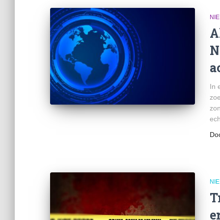
NI
A
N
a
In 
zoe
zon
ech
Do
NI
T
e