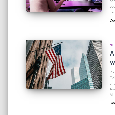
con
voo
de 
Do
NI
A
w
Pod
Ook
er 
Ame
Als
Do