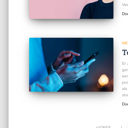
Vee
Do
NI
T
Er 
gem
een
pod
als
sto
Do
VORIGE
1