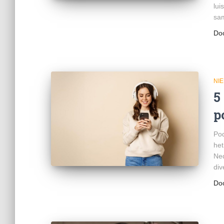
lui
sa
Do
NI
5
p
Pod
het
Ned
div
Do