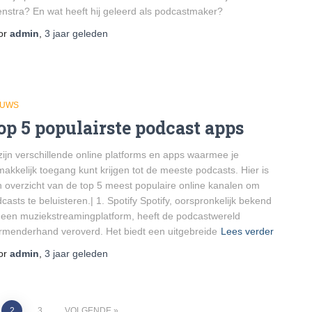
nstra? En wat heeft hij geleerd als podcastmaker?
or
admin
,
3 jaar
geleden
EUWS
op 5 populairste podcast apps
zijn verschillende online platforms en apps waarmee je
akkelijk toegang kunt krijgen tot de meeste podcasts. Hier is
 overzicht van de top 5 meest populaire online kanalen om
casts te beluisteren.| 1. Spotify Spotify, oorspronkelijk bekend
 een muziekstreamingplatform, heeft de podcastwereld
rmenderhand veroverd. Het biedt een uitgebreide
Lees verder
or
admin
,
3 jaar
geleden
2
3
VOLGENDE