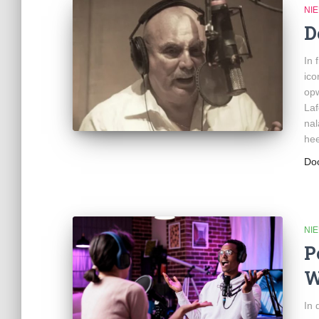
NI
D
In 
ico
opw
Laf
nal
he
Do
NI
P
W
In 