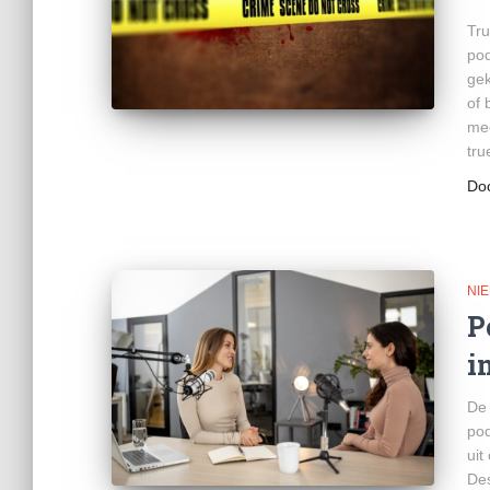
Tru
pod
gek
of 
mee
tru
Do
NI
P
i
De 
pod
uit
Des