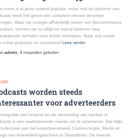
e crime is al jaren razend populair, maar met de opkomst van
casts heeft het genre een compleet nieuwe dimensie
regen. Waar we vroeger afhankelijk waren van documentaires
boeken, kunnen we nu altijd en overal luisteren naar
slepende verhalen over echte misdrijven. Maar wat maakt
e-crime podcasts zo verslavend
Lees verder
or
admin
,
4 maanden
geleden
EUWS
odcasts worden steeds
nteressanter voor adverteerders
integratie van reclame en de vermelding van merken in
casts is een veelbelovende manier om te adverteren. Dat blijkt
 onderzoek aan het expertisenetwerk Communicatie, Media en
ign van Arteveldehogeschool uit Vlaanderen. De meeste