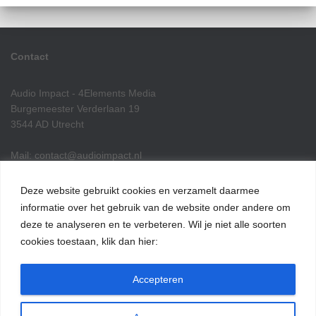
Contact
Audio Impact - 4Elements Media
Burgemeester Verderlaan 19
3544 AD Utrecht
Mail: contact@audioimpact.nl
Tel nr: (31) 6 18 40 15 72
KvK: 14097963
Deze website gebruikt cookies en verzamelt daarmee
informatie over het gebruik van de website onder andere om
INSTAGRAM
FACEBOOK
E-MAIL
deze te analyseren en te verbeteren. Wil je niet alle soorten
cookies toestaan, klik dan hier:
Accepteren
Lees hier onze blogs over podcasts