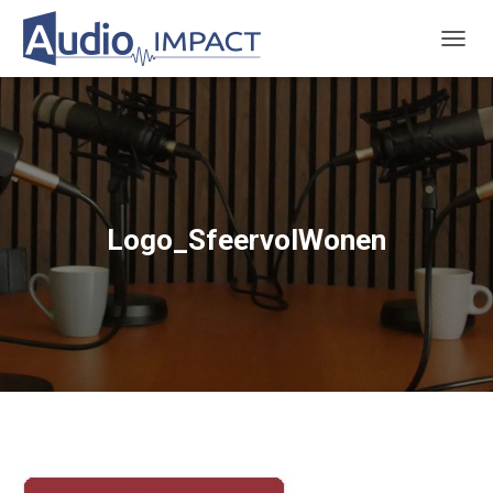
TOGGL
Logo_SfeervolWonen