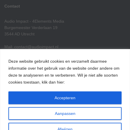
Contact
Audio Impact - 4Elements Media
Burgemeester Verderlaan 19
3544 AD Utrecht
Mail: contact@audioimpact.nl
Tel nr: (31) 6 18 40 15 72
KvK: 14097963
Deze website gebruikt cookies en verzamelt daarmee
informatie over het gebruik van de website onder andere om
INSTAGRAM
FACEBOOK
E-MAIL
deze te analyseren en te verbeteren. Wil je niet alle soorten
cookies toestaan, klik dan hier:
Accepteren
Lees hier onze blogs over podcasts
Aanpassen
ThemeIsle
Afwijzen