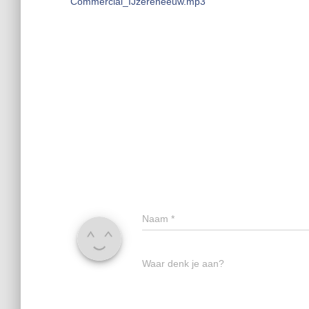
Commercial_IJzereneeuw.mp3
Naam
*
Waar denk je aan?